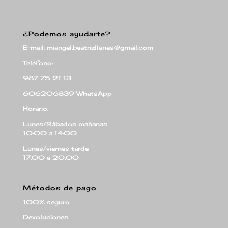
¿Podemos ayudarte?
E-mail: miangel.beatrizllanes@gmail.com
Teléfono:
987 75 21 13
606206839 WhatsApp
Horario:
Lunes/Sábados mañanas
10:00 a 14:00
Lunes/viernes tarde
17:00 a 20:00
Métodos de pago
100% seguro
Devoluciones