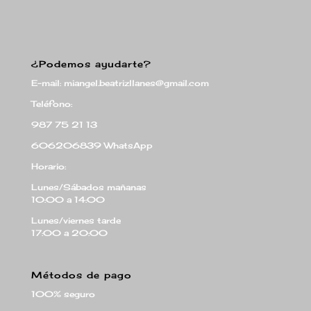
¿Podemos ayudarte?
E-mail: miangel.beatrizllanes@gmail.com
Teléfono:
987 75 21 13
606206839 WhatsApp
Horario:
Lunes/Sábados mañanas
10:00 a 14:00
Lunes/viernes tarde
17:00 a 20:00
Métodos de pago
100% seguro