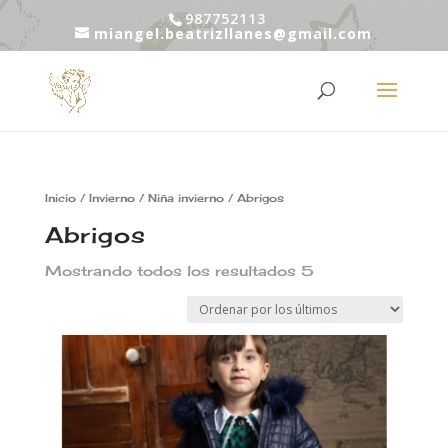
987752113
miangel.beatrizllanes@gmail.com
Inicio
/
Invierno
/
Niña invierno
/ Abrigos
Abrigos
Mostrando todos los resultados 5