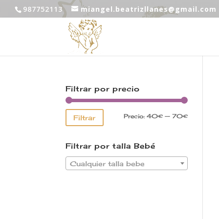
987752113
miangel.beatrizllanes@gmail.com
Filtrar por precio
Precio:
40€
—
70€
Filtrar
Filtrar por talla Bebé
Cualquier talla bebe