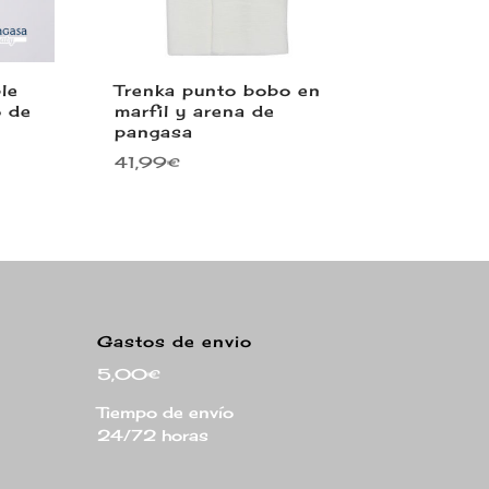
le
Trenka punto bobo en
o de
marfil y arena de
pangasa
41,99
€
Gastos de envio
5,00€
Tiempo de envío
24/72 horas