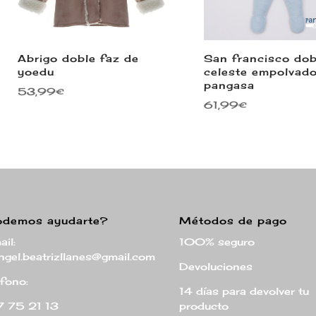
Abrigo doble faz de
San francisco dob
yoedu
celeste empolvad
pangasa
53,99
€
61,99
€
odemos ayudarte?
Métodos de pago
il:
100% seguro
ngel.beatrizllanes@gmail.com
Devoluciones
éfono:
14 días para devolver tu
 75 21 13
producto