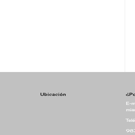
Ubicación
¿P
E-ma
mia
Tel
987